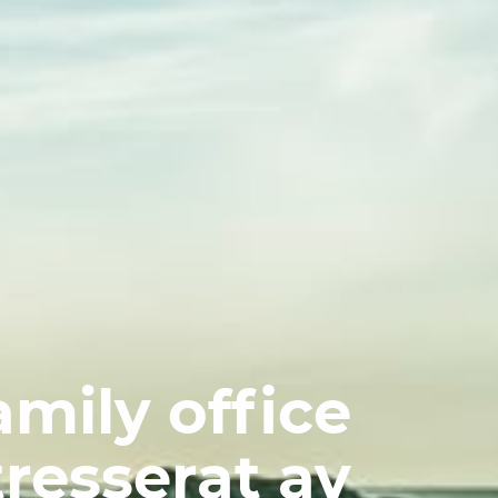
amily office
tresserat av