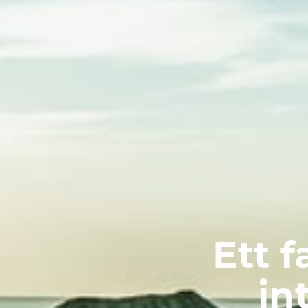
Ett f
in